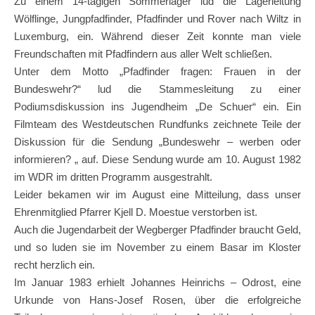
Zu einem 14-tägigen Sommerlager lud die Lagerleitung
Wölflinge, Jungpfadfinder, Pfadfinder und Rover nach Wiltz in
Luxemburg, ein. Während dieser Zeit konnte man viele
Freundschaften mit Pfadfindern aus aller Welt schließen.
Unter dem Motto „Pfadfinder fragen: Frauen in der
Bundeswehr?“ lud die Stammesleitung zu einer
Podiumsdiskussion ins Jugendheim „De Schuer“ ein. Ein
Filmteam des Westdeutschen Rundfunks zeichnete Teile der
Diskussion für die Sendung „Bundeswehr – werben oder
informieren? „ auf. Diese Sendung wurde am 10. August 1982
im WDR im dritten Programm ausgestrahlt.
Leider bekamen wir im August eine Mitteilung, dass unser
Ehrenmitglied Pfarrer Kjell D. Moestue verstorben ist.
Auch die Jugendarbeit der Wegberger Pfadfinder braucht Geld,
und so luden sie im November zu einem Basar im Kloster
recht herzlich ein.
Im Januar 1983 erhielt Johannes Heinrichs – Odrost, eine
Urkunde von Hans-Josef Rosen, über die erfolgreiche