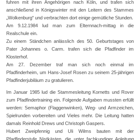
fuhren mit ihren Angehörigen nach Köln, und trafen sich
anschließend in Königswinter mit den Leitern des Stammes
„Wolkenburg“ und verbrachten dort einige gemütliche Stunden.
Am 9.12.1984 lud man zum Elternnach-mittag in die
Realschule ein.
Zu einem Ständchen anlässlich des 50. Geburtstages von
Pater Johannes o. Carm. trafen sich die Pfadfinder im
Klosterhof.
Am 27. Dezember traf man sich noch einmal im
Pfadfinderheim, um Hans-Josef Rosen zu seinem 25-jährigen
Pfadfinderjubiläum zu gratulieren.
Im Januar 1985 lud die Stammesleitung Kornetts und Rover
zum Pfadfindertraining ein. Folgende Aufgaben mussten erfüllt
werden: Semaphor (Flaggenwinken), Weg- und Armzeichen,
Spielrunden vorbereiten und Vieles mehr. Die Leitung hatten
damals Reinhold Drews und Christoph Gaspers.
Hubert Zweipfennig und Uli Wilms bauten mit der
Pfadfinderstufe Nistkästen, die unter fachkundiger Anleitung