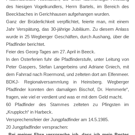
des hiesigen Vogelkundlers, Herrn Bartels, im Bereich des
Beeckbaches in Gerichhausen aufgehangen wurden.
Ganz der Brüderlichkeit verpflichtet, feierte man, mit einem
Jahr Verspätung, das 30-jährige Jubiläum. Zu diesem Anlass
wurde in 25 Wegberger Geschäften, durch Aushang, über die
Pfadfinder berichtet.
Feier des Georg-Tages am 27. April in Beeck.
In den Osterferien fuhr die Pfadfinderstufe, unter Leitung von
Peter Gaspers, Stefan Langerbeins und Adriane Gniech, mit
dem Fahrrad nach Roermond, und zelteten dort am Elfenmeer.
BDKJ- Regionalversammlung in Heinsberg. Wegberger
Pfadfinder konnten den damaligen Bischof, Dr. Hemmerle“,
fragen, wie viel er verdient und was er mit dem Geld macht.
60 Pfadfinder des Stammes zelteten zu Pfingsten im
„Krupploch“ in Harbeck.
Versprechensfeier der Jungpfadfinder am 14.5.1985.
20 Jungpfadfinder versprachen:
„Bei meiner Ehre verspreche ich, dass ich mein Bestes