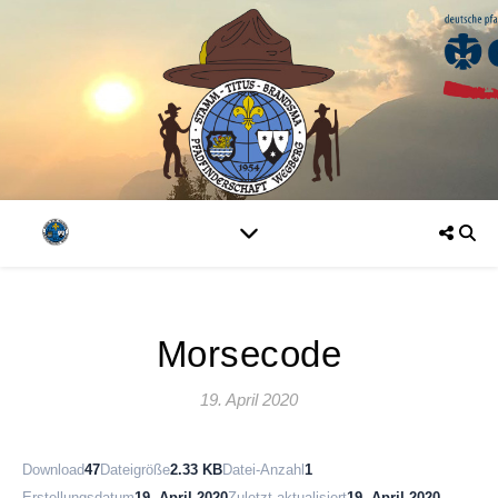
Morsecode
19. April 2020
Download
47
Dateigröße
2.33 KB
Datei-Anzahl
1
Erstellungsdatum
19. April 2020
Zuletzt aktualisiert
19. April 2020